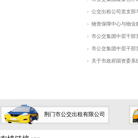
公交出租公司党支部
物资保障中心与物业
市公交集团中层干部
市公交集团中层干部
关于市政府国资委系统
荆门市公交出租有限公司