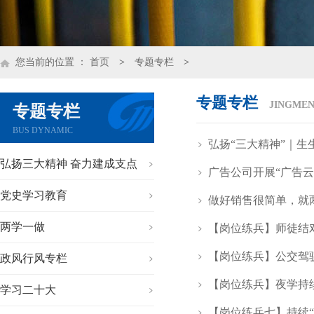
您当前的位置 ：
首页
>
专题专栏
>
专题专栏
JINGMEN
专题专栏
BUS DYNAMIC
弘扬“三大精神”｜生
弘扬三大精神 奋力建成支点
广告公司开展“广告
党史学习教育
做好销售很简单，就
两学一做
【岗位练兵】师徒结
【岗位练兵】公交驾
政风行风专栏
【岗位练兵】夜学持
学习二十大
【岗位练兵七】持续“